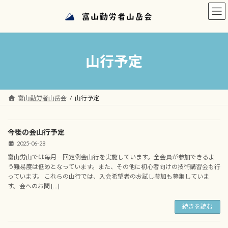
コ
ナ
ン
ビ
テ
ゲ
ン
ー
ツ
シ
へ
ョ
山行予定
ス
ン
キ
に
ッ
移
プ
動
富山勤労者山岳会
山行予定
今後の会山行予定
2025-06-28
富山労山では毎月一回定例会山行を実施しています。全会員が参加できるよ
う難易度は低めとなっています。また、その他に初心者向けの技術講習会も行
っています。 これらの山行では、入会希望者のお試し参加も募集していま
す。会へのお問 […]
続きを読む