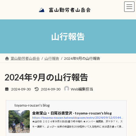
コ
ナ
ン
ビ
テ
ゲ
ン
ー
ツ
シ
へ
ョ
山行報告
ス
ン
キ
に
ッ
移
プ
動
富山勤労者山岳会
山行報告
2024年9月の山行報告
2024年9月の山行報告
最
2024-09-30
2024-09-30
Web編集担当
終
更
新
toyama-rouzan's blog
日
金剛堂山・日尾谷直登沢 - toyama-rouzan's blog
時
https://toyama-rouzan.hatenablog.com/entry/2024/09/12/054425
:
★山行日 ２０２４年９月８日(日)曇り時々晴れ ★メンバー 機関車、沢ヤか？Ｙ、ス
キー講師Ｙ、よっぴ～ 右岸の林道跡を20分程歩いて入渓地点に 水は透き通って非常
にきれい(結構冷たい) 二又に到着 左が直登沢 直登沢最初の滝 右から簡単に巻ける 見