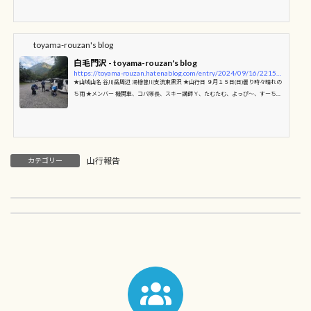
た目よりも簡単に登っていける(岩がちょっともろいので注意) 最初の関門 4ｍの直漠
が見えてきた ここはスキー講師Ｙ氏が何とか突破 この谷は間延びが無く退屈しない
ところが良い 斜漠が所々現れるのでスリップに注意 予定通り山頂付近の登山道に出
る事が出来た 藪漕ぎは５分程だった 帰り...
toyama-rouzan's blog
白毛門沢 - toyama-rouzan's blog
https://toyama-rouzan.hatenablog.com/entry/2024/09/16/221543
★山域山名 谷川岳周辺 湯檜曽川支流東黒沢 ★山行日 ９月１５日(日)曇り時々晴れの
ち雨 ★メンバー 機関車、コバ隊長、スキー講師Ｙ、たむたむ、よっぴ～、すーちゃ
ん、ケイティ ★コースタイム 白毛門登山口7：00⇒東黒沢入渓7：10⇒ハナゲ大滝
7：30⇒白毛門沢出合7：45⇒大岩9：30⇒1550ｍ付近の登山道11：50⇒白毛門登
山口14：00 当初の計画では1泊2日でナルミズ沢を予定していたが、不安定な天候
が予想されたので初日の午前の晴れ間を縫って日帰りで白毛門沢へ行く事にした。
予報通り出発時は晴れ間が広がっており沢日和の雰囲気。ただし、...
山行報告
カテゴリー
2024年8月の山行報告
2024年10月の山行報告
2024-08-31
2024-10-30