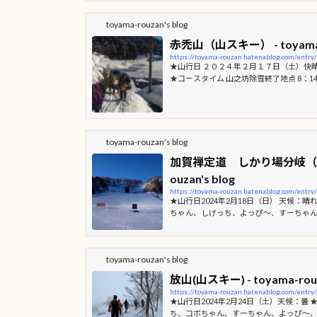
たので滑り始めますとても重たい新雪に 四苦
たい新雪にも関わらず 華麗な滑りの Ｔf 
toyama-rouzan's blog
K1 へたくそなM２、転んで笑わ...
赤禿山（山スキー） - toyama-r
https://toyama-rouzan.hatenablog.com/entr
★山行日 ２０２４年２月１７日（土）快晴 
★コースタイム 山之坊除雪終了地点 8：14
48⇒大峰峠13：09～15⇒山之坊13：36 富
回も かつてはお手軽コースだった赤禿山で
のなかでの ご機嫌山行となりました 車デ
かなかった 林道をテクテク 大峰峠では石
良いところで小休止すばらしい景色に思わず
toyama-rouzan's blog
そく滑降の準備をします 山頂...
加賀禅定道 しかり場分岐（山スキ
ouzan's blog
https://toyama-rouzan.hatenablog.com/entr
★山行日2024年2月18日（日） 天候：
ちゃん、しげっち、よっぴ～、すーちゃん、
ム白山一里野温泉スキー場コンドラリフト山
く10：50⇒しかり場分岐（1549ｍ）11
方向へ）⇒渡渉地点14：00⇒林道入口14
toyama-rouzan's blog
4：40 ★コメント今回の目的地はしかり
名称のところぐらいに思っていました。
放山(山スキー) - toyama-rouz
山への加賀・越前・美濃の三禅定道の一つで.
https://toyama-rouzan.hatenablog.com/entr
★山行日2024年2月24日（土）天候：曇
ち、コボちゃん、すーちゃん、よっぴ～、