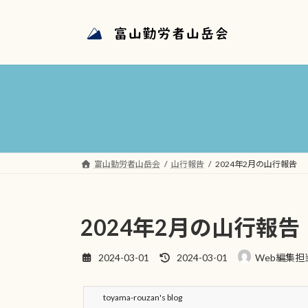
コ
ナ
ン
ビ
テ
ゲ
ン
ー
ツ
シ
へ
ョ
ス
ン
キ
に
ッ
移
プ
動
富山勤労者山岳会
山行報告
2024年2月の山行報告
2024年2月の山行報告
最
2024-03-01
2024-03-01
Web編集担
終
更
新
toyama-rouzan's blog