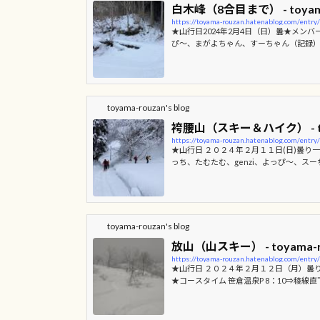
日
白木峰（8合目まで） - toyama-
時
https://toyama-rouzan.hatenablog.com/entr
:
★山行日2024年2月4日（日）曇★メン
ぴ〜、まがよちゃん、すーちゃん（記録）★
m)7:20⇒林道(608ｍ)7:40⇒林道(1165m)1
1:20発⇒林道(1165m)11:50⇒林道(608m)
こから林道でしばらく登ります。 雪は少
て登りました。 こんな谷あったかな〜？
言われてました。 先輩方、スイスイカッコ
toyama-rouzan's blog
林道に出て、はいポーズ
アイスバ…
袴腰山（スキー＆ハイク） - toya
https://toyama-rouzan.hatenablog.com/entr
★山行日 ２０２４年２月１１日(日)曇り一
っち、たむたむ、genzi、よっぴ～、ス
イム 小瀬登山口8：10⇒標高757ｍ地点9：
⇒小瀬登山口14：05 林道を真っ直ぐ行
腰山へと向かう しばらく林道歩き かんじ
登ります 雪は思ったより深いです^^;そして
鮮やか ようやく山頂に到着 展望台へは少
toyama-rouzan's blog
の眺め 雪崩講師しげっち...
放山（山スキー） - toyama-rou
https://toyama-rouzan.hatenablog.com/entr
★山行日 ２０２４年２月１２日（月）曇り 
★コースタイム 笹倉温泉P 8：10⇒稜線直下
0⇒笹倉温泉P 14：50 富山老残GGBB
ーズン初の山スキー行は、かつてはお手軽
た雪に阻まれて稜線直下で敗退してしまい