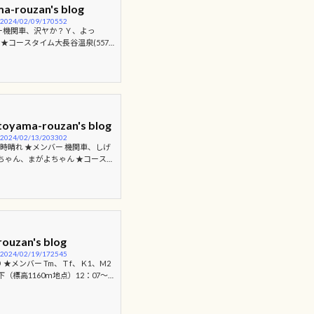
rouzan's blog
y/2024/02/09/170552
バー機関車、沢ヤか？Ｙ、よっ
コースタイム大長谷温泉(557
0:00⇒8合目(1334m)休憩10:50着1
12:15⇒大長谷温泉(557m)12:50 こ
ないです
途中からクトーを付け
 今まで見たことなかったと先輩も
よく登っていかれます。 2回目の
ma-rouzan's blog
y/2024/02/13/203302
時晴れ ★メンバー 機関車、しげ
ーちゃん、まがよちゃん ★コースタ
50⇒袴腰山山頂11：45～12：20
くと猿が山方面ですが、右に入り袴
き隊は２名 林道と急斜面を交互に
重い(-_-;) 雲の晴れ間から青空が
し降るのでパスしました 山頂から
zan's blog
y/2024/02/19/172545
★メンバー Tm、Ｔf、Ｋ1、M2
（標高1160ｍ地点）12：07～5
倶楽部 がようやく活動開始です 今シ
コースだった放山ですが… 湿っ
ました ようやくガスが晴れてき