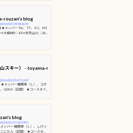
八苦 ‼ Ｔm 氏の華麗な滑り 重
さん ふらふらになりながらも滑る
ouzan's blog
y/2024/02/19/181635
★メンバー Tm、Ｔf、Ｋ1、M2
⇒大峰峠8：43⇒赤禿山11：24～
山老残GGBB倶楽部 第二弾 !! 今
す 前回と異なり 雲一つない快晴
ポ地は 例年の３分の１ほどの雪し
碑まで見えていました 見晴らしの
息をのみます 山頂到着 !!さっ
ー） - toyama-r
y/2024/02/21/071347
晴れ ★メンバー機関車（Ｌ）、コボ
GENJI（記録） ★コースタイ
頂駅（1045ｍ）8：45⇒檜倉近
：20～11：55下山開始（檜新宮参道
：20⇒スキー場駐車場（551ｍ）1
場分岐。山頂でもなく分岐で難しい
帰ってから調べてみたところ、白
an's blog
..
y/2024/02/27/023951
 ★メンバー 機関車（Ｌ）、しげっ
こにたん（記録） ★コースタイ